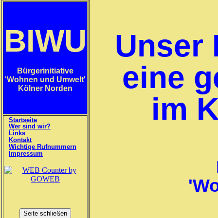
BIWU
Unser 
eine 
Bürgerinitiative
'Wohnen und Umwelt'
Kölner Norden
im K
Startseite
Wer sind wir?
Links
Kontakt
Wichtige Rufnummern
Impressum
'Wo